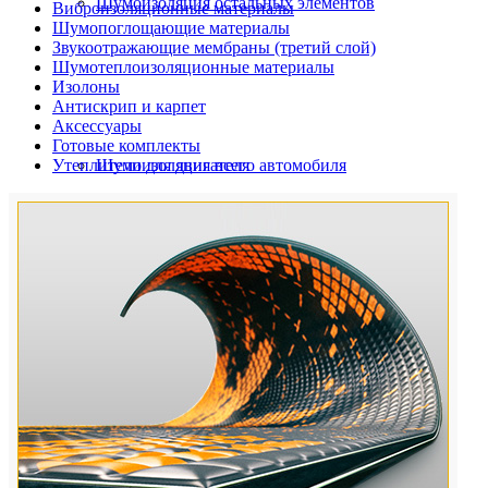
Шумоизоляция остальных элементов
Виброизоляционные материалы
Шумопоглощающие материалы
Звукоотражающие мембраны (третий слой)
Шумотеплоизоляционные материалы
Изолоны
Антискрип и карпет
Аксессуары
Готовые комплекты
Утеплители для двигателя
Шумоизоляция всего автомобиля
Шумоизоляция дверей автомобиля
Шумоизоляция пола автомобиля
Шумоизоляция багажника
Шумоизоляция остальных элементов