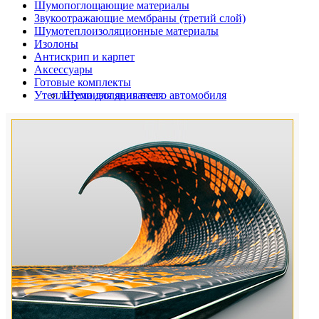
Шумопоглощающие материалы
Звукоотражающие мембраны (третий слой)
Шумотеплоизоляционные материалы
Изолоны
Антискрип и карпет
Аксессуары
Готовые комплекты
Утеплители для двигателя
Шумоизоляция всего автомобиля
Шумоизоляция дверей автомобиля
Шумоизоляция пола автомобиля
Шумоизоляция багажника
Шумоизоляция остальных элементов