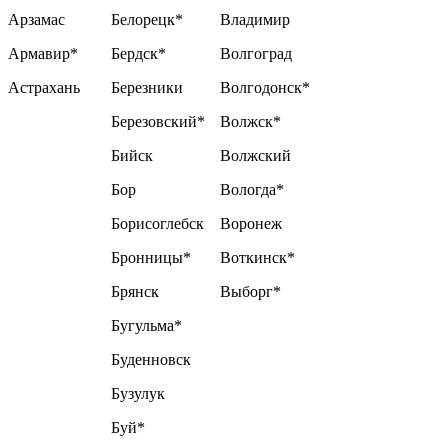
Арзамас
Белорецк*
Владимир
Армавир*
Бердск*
Волгоград
Астрахань
Березники
Волгодонск*
Березовский*
Волжск*
Бийск
Волжский
Бор
Вологда*
Борисоглебск
Воронеж
Бронницы*
Воткинск*
Брянск
Выборг*
Бугульма*
Буденновск
Бузулук
Буй*