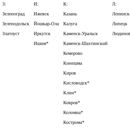
З:
И:
К:
Л:
Зеленоград
Ижевск
Казань
Ленинск
Зеленодольск
Йошкар-Ола
Калуга
Липецк
Златоуст
Иркутск
Каменск-Уральск
Людино
Ишим*
Каменск-Шахтинский
Кемерово
Кинешма
Киров
Кисловодск*
Клин*
Ковров*
Коломна*
Кострома*