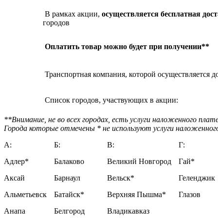
В рамках акции,
осуществляется бесплатная дос
городов
Оплатить товар можно будет при получении**
Транспортная компания, которой осуществляется до
Список городов, участвующих в акции:
**Внимание, не во всех городах, есть услуги наложенного пла
Города которые отмечены * не используют услуги наложенног
A:
Б:
В:
Г:
Адлер*
Балаково
Великий Новгород
Гай*
Аксай
Барнаул
Вельск*
Геленджик
Альметьевск
Батайск*
Верхняя Пышма*
Глазов
Анапа
Белгород
Владикавказ