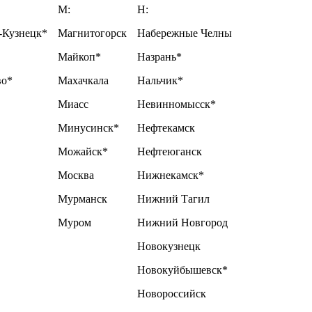
М:
Н:
-Кузнецк*
Магнитогорск
Набережные Челны
Майкоп*
Назрань*
во*
Махачкала
Нальчик*
Миасс
Невинномысск*
Минусинск*
Нефтекамск
Можайск*
Нефтеюганск
Москва
Нижнекамск*
Мурманск
Нижний Тагил
Муром
Нижний Новгород
Новокузнецк
Новокуйбышевск*
Новороссийск