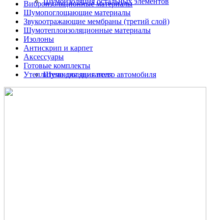
Шумоизоляция остальных элементов
Виброизоляционные материалы
Шумопоглощающие материалы
Звукоотражающие мембраны (третий слой)
Шумотеплоизоляционные материалы
Изолоны
Антискрип и карпет
Аксессуары
Готовые комплекты
Утеплители для двигателя
Шумоизоляция всего автомобиля
Шумоизоляция дверей автомобиля
Шумоизоляция пола автомобиля
Шумоизоляция багажника
Шумоизоляция остальных элементов