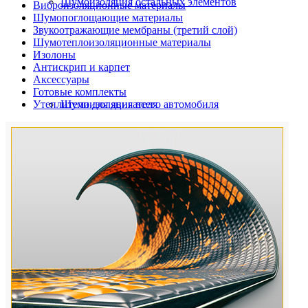
Шумоизоляция остальных элементов
Виброизоляционные материалы
Шумопоглощающие материалы
Звукоотражающие мембраны (третий слой)
Шумотеплоизоляционные материалы
Изолоны
Антискрип и карпет
Аксессуары
Готовые комплекты
Утеплители для двигателя
Шумоизоляция всего автомобиля
Шумоизоляция дверей автомобиля
Шумоизоляция пола автомобиля
Шумоизоляция багажника
Шумоизоляция остальных элементов