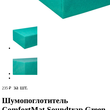
за шт.
235
₽
Шумопоглотитель
ComfortMat Soundtrap Green