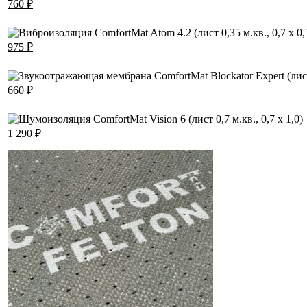
760
₽
975
₽
660
₽
1 290
₽