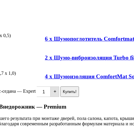
6 x Шумопоглотитель Comfortmat 
2 x Шумо-виброизоляция Turbo fi8 (
4 x Шумоизоляция ComfortMat Soft 
-седана — Expert
+
Купить!
 Внедорожник — Premium
го результата при монтаже дверей, пола салона, капота, крыш
благодаря современным разработанным формулам материала и но