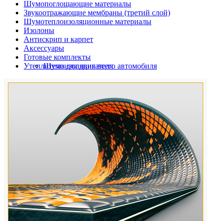
Шумопоглощающие материалы
Звукоотражающие мембраны (третий слой)
Шумотеплоизоляционные материалы
Изолоны
Антискрип и карпет
Аксессуары
Готовые комплекты
Утеплители для двигателя
Шумоизоляция всего автомобиля
Шумоизоляция дверей автомобиля
Шумоизоляция пола автомобиля
Шумоизоляция багажника
Шумоизоляция остальных элементов