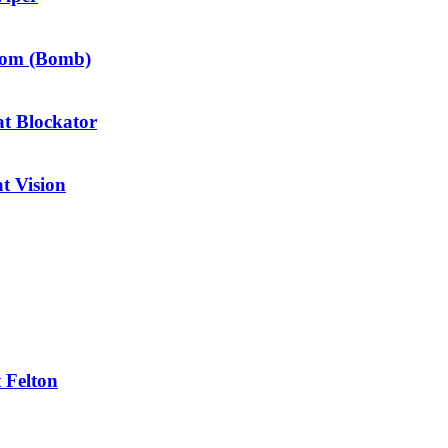
tom (Bomb)
t Blockator
 Vision
 Felton