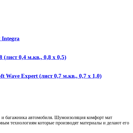
Integra
лист 0,4 м.кв., 0,8 х 0,5)
Wave Expert (лист 0,7 м.кв., 0,7 х 1,0)
и и багажника автомобиля. Шумоизоляция комфорт мат
вым технологиям которые производят материалы и делают его