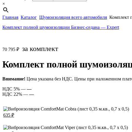
×
Главная
Каталог
Шумоизоляция всего автомобиля
Комплект п
Комплект полной шумоизоляции Бизнес-седана — Expert
за комплект
70 795
₽
Комплект полной шумоизоляц
Внимание!
Цена указана без НДС. Цены при наложенном плате
НДС 5% —
—
НДС 22% —
—
635
₽