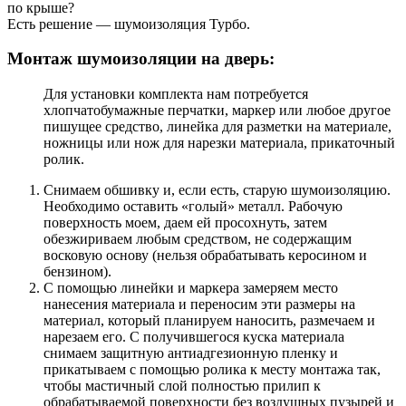
по крыше?
Есть решение — шумоизоляция Турбо.
Монтаж шумоизоляции на дверь:
Для установки комплекта нам потребуется
хлопчатобумажные перчатки, маркер или любое другое
пишущее средство, линейка для разметки на материале,
ножницы или нож для нарезки материала, прикаточный
ролик.
Снимаем обшивку и, если есть, старую шумоизоляцию.
Необходимо оставить «голый» металл. Рабочую
поверхность моем, даем ей просохнуть, затем
обезжириваем любым средством, не содержащим
восковую основу (нельзя обрабатывать керосином и
бензином).
С помощью линейки и маркера замеряем место
нанесения материала и переносим эти размеры на
материал, который планируем наносить, размечаем и
нарезаем его. С получившегося куска материала
снимаем защитную антиадгезионную пленку и
прикатываем с помощью ролика к месту монтажа так,
чтобы мастичный слой полностью прилип к
обрабатываемой поверхности без воздушных пузырей и