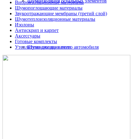
Шумоизоляция остальных элементов
Виброизоляционные материалы
Шумопоглощающие материалы
Звукоотражающие мембраны (третий слой)
Шумотеплоизоляционные материалы
Изолоны
Антискрип и карпет
Аксессуары
Готовые комплекты
Утеплители для двигателя
Шумоизоляция всего автомобиля
Шумоизоляция дверей автомобиля
Шумоизоляция пола автомобиля
Шумоизоляция багажника
Шумоизоляция остальных элементов