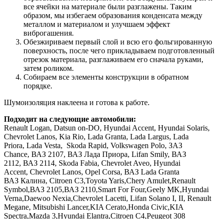
все ячейки на материале были разглажены. Таким
образом, мы избегаем образования конденсата между
металлом и материалом и улучшаем эффект
виброгашения.
Обезжириваем первый слой и всю его фольгированную
поверхность, после чего прикладываем подготовленный
отрезок материала, разглаживаем его сначала руками,
затем роликом.
Собираем все элементы конструкции в обратном
порядке.
Шумоизоляция наклеена и готова к работе.
Подходит на следующие автомобили:
Renault Logan, Datsun on-DO, Hyundai Accent, Hyundai Solaris,
Chevrolet Lanos, Kia Rio, Lada Granta, Lada Largus, Lada
Priora, Lada Vesta, Skoda Rapid, Volkswagen Polo, ЗАЗ
Chance, ВАЗ 2107, ВАЗ Лада Приора, Lifan Smily, ВАЗ
2112, ВАЗ 2114, Skoda Fabia, Chevrolet Aveo, Hyundai
Accent, Chevrolet Lanos, Opel Corsa, ВАЗ Lada Granta
ВАЗ Калина, Citroen C3,Toyota Yaris,Chery Amulet,Renault
Symbol,ВАЗ 2105,ВАЗ 2110,Smart For Four,Geely MK,Hyundai
Verna,Daewoo Nexia,Chevrolet Lacetti, Lifan Solano I, II, Renault
Megane, Mitsubishi Lancer,KIA Cerato,Honda Civic,KIA
Spectra,Mazda 3,Hyundai Elantra,Citroen C4,Peugeot 308