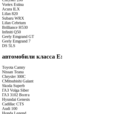
Vortex Estina
Acura ILX
Lifan 820
Subaru WRX
Lifan Cebrium
Brilliance H530
Infiniti Q50
Geely Emgrand GT
Geely Emgrand 7
DS 5LS
автомобили класса E:
Toyota Camry
Nissan Teana
Chrysler 300C
CMitsubishi Galant
Skoda Superb
ГАЗ Volga Siber
ГАЗ 3102 Волга
Hyundai Genesis
Cadillac CTS
Audi 100
Honda Legend