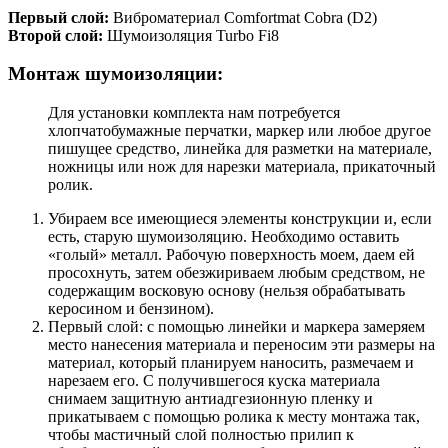
Первый слой:
Виброматериал Comfortmat Cobra (D2)
Второй слой:
Шумоизоляция Turbo Fi8
Монтаж шумоизоляции:
Для установки комплекта нам потребуется
хлопчатобумажные перчатки, маркер или любое другое
пишущее средство, линейка для разметки на материале,
ножницы или нож для нарезки материала, прикаточный
ролик.
Убираем все имеющиеся элементы конструкции и, если
есть, старую шумоизоляцию. Необходимо оставить
«голый» металл. Рабочую поверхность моем, даем ей
просохнуть, затем обезжириваем любым средством, не
содержащим восковую основу (нельзя обрабатывать
керосином и бензином).
Первый слой: с помощью линейки и маркера замеряем
место нанесения материала и переносим эти размеры на
материал, который планируем наносить, размечаем и
нарезаем его. С получившегося куска материала
снимаем защитную антиадгезионную пленку и
прикатываем с помощью ролика к месту монтажа так,
чтобы мастичный слой полностью прилип к