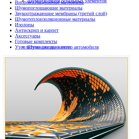
Шумоизоляция остальных элементов
Виброизоляционные материалы
Шумопоглощающие материалы
Звукоотражающие мембраны (третий слой)
Шумотеплоизоляционные материалы
Изолоны
Антискрип и карпет
Аксессуары
Готовые комплекты
Утеплители для двигателя
Шумоизоляция всего автомобиля
Шумоизоляция дверей автомобиля
Шумоизоляция пола автомобиля
Шумоизоляция багажника
Шумоизоляция остальных элементов