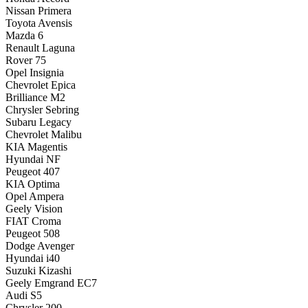
Nissan Primera
Toyota Avensis
Mazda 6
Renault Laguna
Rover 75
Opel Insignia
Chevrolet Epica
Brilliance M2
Chrysler Sebring
Subaru Legacy
Chevrolet Malibu
KIA Magentis
Hyundai NF
Peugeot 407
KIA Optima
Opel Ampera
Geely Vision
FIAT Croma
Peugeot 508
Dodge Avenger
Hyundai i40
Suzuki Kizashi
Geely Emgrand EC7
Audi S5
Chrysler 200