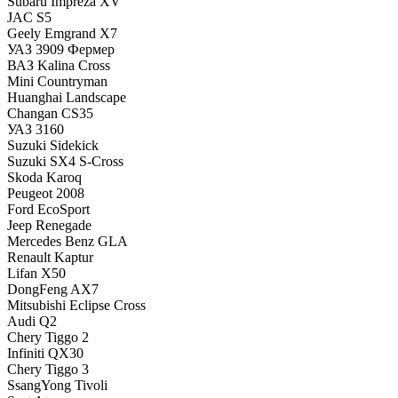
Subaru Impreza XV
JAC S5
Geely Emgrand X7
УАЗ 3909 Фермер
ВАЗ Kalina Cross
Mini Countryman
Huanghai Landscape
Changan CS35
УАЗ 3160
Suzuki Sidekick
Suzuki SX4 S-Cross
Skoda Karoq
Peugeot 2008
Ford EcoSport
Jeep Renegade
Mercedes Benz GLA
Renault Kaptur
Lifan X50
DongFeng AX7
Mitsubishi Eclipse Cross
Audi Q2
Chery Tiggo 2
Infiniti QX30
Chery Tiggo 3
SsangYong Tivoli