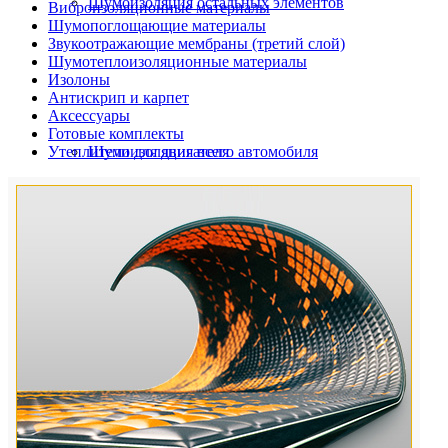
Шумоизоляция остальных элементов
Виброизоляционные материалы
Шумопоглощающие материалы
Звукоотражающие мембраны (третий слой)
Шумотеплоизоляционные материалы
Изолоны
Антискрип и карпет
Аксессуары
Готовые комплекты
Утеплители для двигателя
Шумоизоляция всего автомобиля
Шумоизоляция дверей автомобиля
Шумоизоляция пола автомобиля
Шумоизоляция багажника
Шумоизоляция остальных элементов