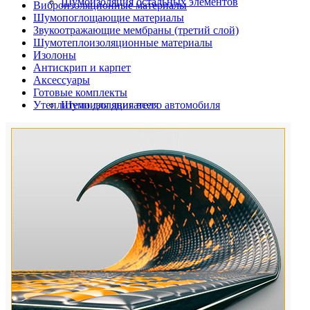
Шумоизоляция остальных элементов
Виброизоляционные материалы
Шумопоглощающие материалы
Звукоотражающие мембраны (третий слой)
Шумотеплоизоляционные материалы
Изолоны
Антискрип и карпет
Аксессуары
Готовые комплекты
Утеплители для двигателя
Шумоизоляция всего автомобиля
Шумоизоляция дверей автомобиля
Шумоизоляция пола автомобиля
Шумоизоляция багажника
Шумоизоляция остальных элементов