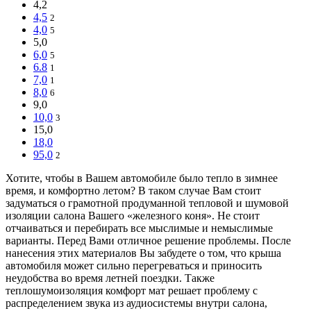
4,2
4,5
2
4,0
5
5,0
6,0
5
6.8
1
7,0
1
8,0
6
9,0
10,0
3
15,0
18,0
95,0
2
Хотите, чтобы в Вашем автомобиле было тепло в зимнее
время, и комфортно летом? В таком случае Вам стоит
задуматься о грамотной продуманной тепловой и шумовой
изоляции салона Вашего «железного коня». Не стоит
отчаиваться и перебирать все мыслимые и немыслимые
варианты. Перед Вами отличное решение проблемы. После
нанесения этих материалов Вы забудете о том, что крыша
автомобиля может сильно перегреваться и приносить
неудобства во время летней поездки. Также
теплошумоизоляция комфорт мат решает проблему с
распределением звука из аудиосистемы внутри салона,