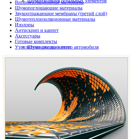
Шумоизоляция остальных элементов
Виброизоляционные материалы
Шумопоглощающие материалы
Звукоотражающие мембраны (третий слой)
Шумотеплоизоляционные материалы
Изолоны
Антискрип и карпет
Аксессуары
Готовые комплекты
Утеплители для двигателя
Шумоизоляция всего автомобиля
Шумоизоляция дверей автомобиля
Шумоизоляция пола автомобиля
Шумоизоляция багажника
Шумоизоляция остальных элементов