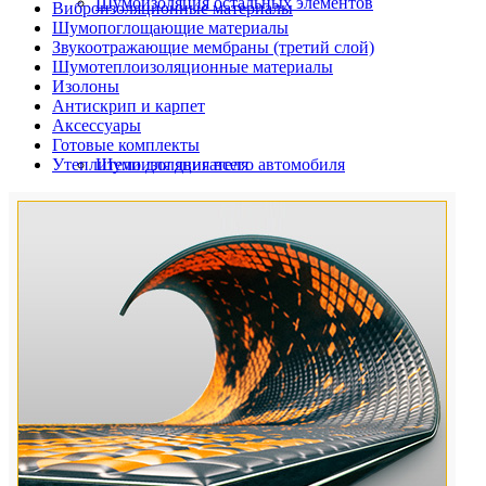
Шумоизоляция остальных элементов
Виброизоляционные материалы
Шумопоглощающие материалы
Звукоотражающие мембраны (третий слой)
Шумотеплоизоляционные материалы
Изолоны
Антискрип и карпет
Аксессуары
Готовые комплекты
Утеплители для двигателя
Шумоизоляция всего автомобиля
Шумоизоляция дверей автомобиля
Шумоизоляция пола автомобиля
Шумоизоляция багажника
Шумоизоляция остальных элементов