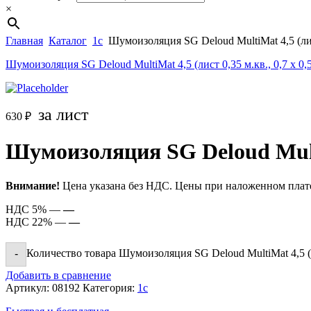
×
Главная
Каталог
1c
Шумоизоляция SG Deloud MultiMat 4,5 (лист 
Шумоизоляция SG Deloud MultiMat 4,5 (лист 0,35 м.кв., 0,7 х 0,
за лист
630
₽
Шумоизоляция SG Deloud MultiM
Внимание!
Цена указана без НДС. Цены при наложенном плате
НДС 5% —
—
НДС 22% —
—
Количество товара Шумоизоляция SG Deloud MultiMat 4,5 (ли
-
Добавить в сравнение
Артикул:
08192
Категория:
1c