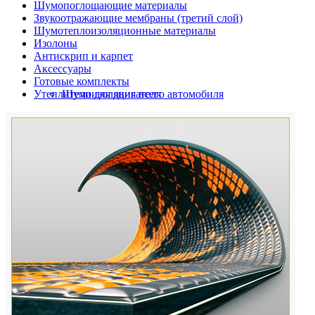
Шумопоглощающие материалы
Звукоотражающие мембраны (третий слой)
Шумотеплоизоляционные материалы
Изолоны
Антискрип и карпет
Аксессуары
Готовые комплекты
Утеплители для двигателя
Шумоизоляция всего автомобиля
Шумоизоляция дверей автомобиля
Шумоизоляция пола автомобиля
Шумоизоляция багажника
Шумоизоляция остальных элементов