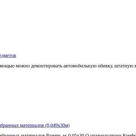
едметов
помощью можно демонтировать автомобильную обивку, штатную 
бранных материалов (0,049х30м)
ранных материалов Размер, м: 0,05х30 О шумоизоляции Комфор