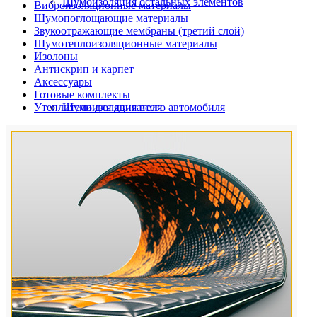
Шумоизоляция остальных элементов
Виброизоляционные материалы
Шумопоглощающие материалы
Звукоотражающие мембраны (третий слой)
Шумотеплоизоляционные материалы
Изолоны
Антискрип и карпет
Аксессуары
Готовые комплекты
Утеплители для двигателя
Шумоизоляция всего автомобиля
Шумоизоляция дверей автомобиля
Шумоизоляция пола автомобиля
Шумоизоляция багажника
Шумоизоляция остальных элементов